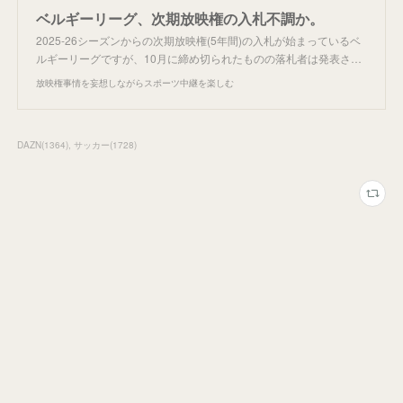
ベルギーリーグ、次期放映権の入札不調か。
2025-26シーズンからの次期放映権(5年間)の入札が始まっているベ
ルギーリーグですが、10月に締め切られたものの落札者は発表さ…
放映権事情を妄想しながらスポーツ中継を楽しむ
DAZN
(
1364
)
サッカー
(
1728
)