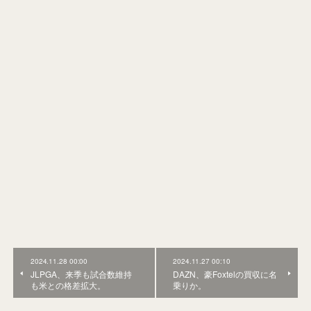
2024.11.28 00:00
2024.11.27 00:10
JLPGA、来季も試合数維持
DAZN、豪Foxtelの買収に名
も米との格差拡大。
乗りか。