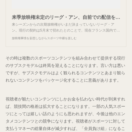
来季放映権未定のリーグ・アン、自前での配信を検討。
来シーズンからの次期放映権がいまだ決まっていないリーグ・ア
ン。現行の契約は5月末で切れたとのことで、現在フランス国内で…
放映権事情を妄想しながらスポーツ中継を楽しむ
その時は複数のスポーツコンテンツを組み合わせて提供する現行
のサブスクモデルは終焉を迎えることになります。言い方は悪い
ですが、サブスクモデルはよく観られるコンテンツとあまり観ら
れないコンテンツをパッケージ化することに意義があります。
視聴者が観たいコンテンツにしかお金を払わない時代が到来すれ
ば、競技間の格差は拡大することになります。一部の人気スポー
ツにとっては嬉しい話のようにも思われますが、今後は他のエン
タメコンテンツとの競争になります。視聴者がスポーツに対して
支払うマネーの総量自体が減少すれば、「全員負け組」になるこ