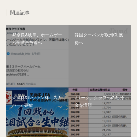
関連記事
J3奈良&岐阜、ホームゲー
韓国クーパンが欧州CL獲
ム全試合放送へ
得へ
天皇杯&ルヴァン杯、スカ
Jリーグ、クラブへの配分
パーが継続
金を増額