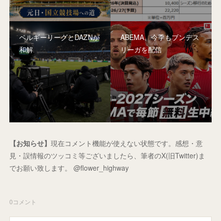
ベルギーリーグとDAZNが
ABEMA、今季もブンデス
和解
リーガを配信
【お知らせ】
現在コメント機能が使えない状態です。感想・意
見・誤情報のツッコミ等ございましたら、筆者のX(旧Twitter)ま
でお願い致します。 @flower_highway
0
コメント