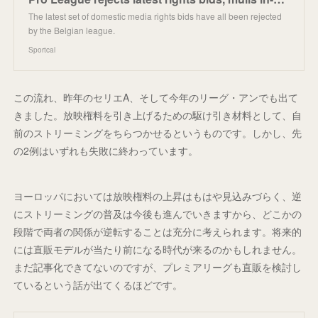
The latest set of domestic media rights bids have all been rejected
by the Belgian league.
Sportcal
この流れ、昨年のセリエA、そして今年のリーグ・アンでも出て
きました。放映権料を引き上げるための駆け引き材料として、自
前のストリーミングをちらつかせるというものです。しかし、先
の2例はいずれも失敗に終わっています。
ヨーロッパにおいては放映権料の上昇はもはや見込みづらく、逆
にストリーミングの普及は今後も進んでいきますから、どこかの
段階で両者の関係が逆転することは充分に考えられます。将来的
には直販モデルが当たり前になる時代が来るのかもしれません。
まだ記事化できてないのですが、プレミアリーグも直販を検討し
ているという話が出てくるほどです。