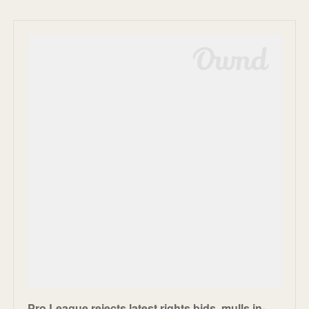
Pro League rejects latest rights bids, mulls in-house channel - Sportcal