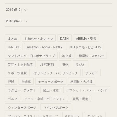
(
55
)
(
55
)
(
60
)
(
63
)
(
41
)
(
33
)
(
34
)
2019
(
512
)
(
67
)
(
61
)
(
59
)
(
53
)
(
43
)
(
34
)
(
32
)
(
51
)
2018
(
349
)
(
64
)
(
59
)
(
66
)
(
46
)
(
30
)
(
33
)
(
46
)
(
37
)
まとめ
お知らせ・あいさつ
DAZN
ABEMA・楽天
(
52
)
(
51
)
(
61
)
(
42
)
(
25
)
(
36
)
(
44
)
(
35
)
U-NEXT
Amazon・Apple・Netflix
NTTドコモ・ひかりTV
(
68
)
(
40
)
(
54
)
(
41
)
(
29
)
(
33
)
(
42
)
(
40
)
ソフトバンク・旧スポナビライブ
地上波
衛星波・スカパー
(
60
)
(
50
)
(
56
)
(
33
)
(
25
)
(
53
)
OTT・ネット配信
JSPORTS
NHK
ラジオ
(
50
)
(
39
)
(
42
)
スポーツ全般
(
58
)
オリンピック・パラリンピック
サッカー
(
56
)
(
38
)
(
32
)
(
41
)
(
34
)
(
42
)
野球
自転車
モータースポーツ
格闘技・大相撲
(
45
)
(
74
)
(
57
)
(
24
)
(
60
)
(
32
)
(
9
)
ラグビー・アメフト
陸上・水泳
バスケット・バレー・ハンド
(
70
)
(
41
)
(
28
)
(
13
)
(
37
)
(
22
)
ゴルフ
テニス・卓球・バドミントン
競馬・馬術
(
29
)
ウィンタースポーツ
(
29
)
マインドスポーツ
(
45
)
(
37
)
(
29
)
アーバン・エクストリームスポーツ
eスポーツ
クリケット