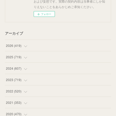
および妄想です。実際の契約内容は当事者にしか知
りえないことをあらかじめご承知ください。
フォロー
アーカイブ
2026
(
419
)
(
14
)
2025
(
719
)
(
55
)
(
75
)
2024
(
607
)
(
58
)
(
63
)
(
51
)
2023
(
719
)
(
58
)
(
57
)
(
48
)
(
59
)
2022
(
520
)
(
53
)
(
60
)
(
35
)
(
52
)
(
65
)
2021
(
353
)
(
59
)
(
62
)
(
51
)
(
55
)
(
44
)
(
31
)
2020
(
470
)