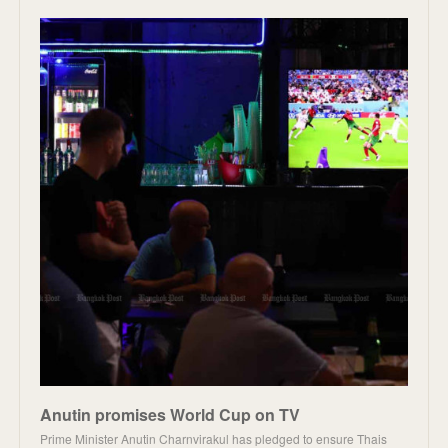
Anutin promises World Cup on TV
Prime Minister Anutin Charnvirakul has pledged to ensure Thais