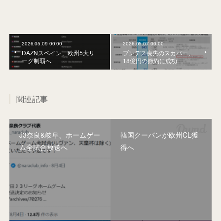
2026.05.09 00:00
2026.05.07 00:00
DAZNスペイン、欧州5大リ
ブンデス喪失のスカパー、
ーグ制覇へ
18億円の節約に成功
関連記事
J3奈良&岐阜、ホームゲー
韓国クーパンが欧州CL獲
ム全試合放送へ
得へ