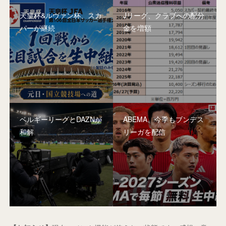
天皇杯&ルヴァン杯、スカ
Jリーグ、クラブへの配分
パーが継続
金を増額
ベルギーリーグとDAZNが
ABEMA、今季もブンデス
和解
リーガを配信