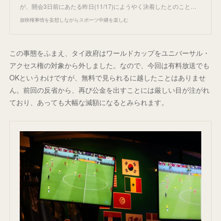
が、開会3日前にあたる昨日(11/17)にようやく決着したとのこと…
放映権事情を妄想しながらスポーツ中継を楽しむ
この事態をふまえ、タイ政府はワールドカップをユニバーサル・
アクセス権の対象から外しました。なので、今回は有料放送でも
OKというわけですが、無料で見られるに越したことはありませ
ん。前回の反省から、再び公金を出すことには厳しい目が注がれ
ており、あっても大幅な減額になるとみられます。