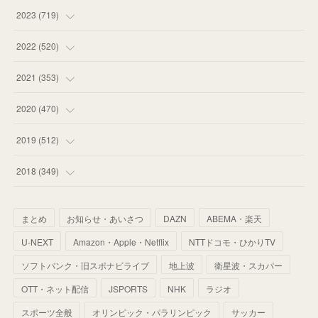
(
58
)
(
63
)
(
51
)
2023
(
719
)
(
58
)
(
57
)
(
48
)
(
59
)
2022
(
520
)
(
53
)
(
60
)
(
35
)
(
52
)
(
65
)
2021
(
353
)
(
59
)
(
62
)
(
51
)
(
55
)
(
44
)
(
31
)
2020
(
470
)
(
55
)
(
55
)
(
60
)
(
63
)
(
41
)
(
33
)
(
34
)
2019
(
512
)
(
67
)
(
61
)
(
59
)
(
53
)
(
43
)
(
34
)
(
32
)
(
51
)
2018
(
349
)
(
64
)
(
59
)
(
66
)
(
46
)
(
30
)
(
33
)
(
46
)
(
37
)
まとめ
お知らせ・あいさつ
DAZN
ABEMA・楽天
(
52
)
(
51
)
(
61
)
(
42
)
(
25
)
(
36
)
(
44
)
(
35
)
U-NEXT
Amazon・Apple・Netflix
NTTドコモ・ひかりTV
(
68
)
(
40
)
(
54
)
(
41
)
(
29
)
(
33
)
(
42
)
(
40
)
ソフトバンク・旧スポナビライブ
地上波
衛星波・スカパー
(
60
)
(
50
)
(
56
)
(
33
)
(
25
)
(
53
)
OTT・ネット配信
JSPORTS
NHK
ラジオ
(
50
)
(
39
)
(
42
)
スポーツ全般
(
58
)
オリンピック・パラリンピック
サッカー
(
56
)
(
38
)
(
32
)
(
41
)