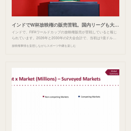
インドでW杯放映権の販売苦戦。国内リーグも大幅ダウン
インドで、FIFAワールドカップの放映権販売が苦戦していると報じ
られています。2026年と2030年の2大会合計で、当初は1億ドル…
放映権事情を妄想しながらスポーツ中継を楽しむ