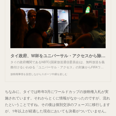
タイ政府、W杯をユニバーサル・アクセスから除外。
タイの政府機関であるNBTC(国家放送通信委員会)は、無料放送を義
務付けるいわゆる「ユニバーサル・アクセス」の対象からFIFAワ…
放映権事情を妄想しながらスポーツ中継を楽しむ
ちなみに、タイでは昨年3月にワールドカップの放映権入札が実
施されています。それからとくに情報がなかったのですが、流れ
たということですね。その後は個別交渉のフェーズに移行します
が、1年以上が経過した現在においても決着がついていません。