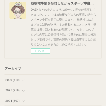
放映権事情を妄想しながらスポーツ中継を楽しむ
DAZNなどの参入によりスポーツの配信が充実して
きました。ここでは放映権など大人の事情の話から
スポーツ中継を勝手に楽しみます。 放映権にはさ
まざまな制約があり、また移動することもあり、視
聴者は振り回されるのが現実です。 なお、このブ
ログの内容は公開情報を除いて基本的に筆者の推測
および妄想です。実際の契約内容は当事者にしか知
りえないことをあらかじめご承知ください。
フォロー
アーカイブ
2026
(
419
)
(
14
)
2025
(
719
)
(
55
)
(
75
)
2024
(
607
)