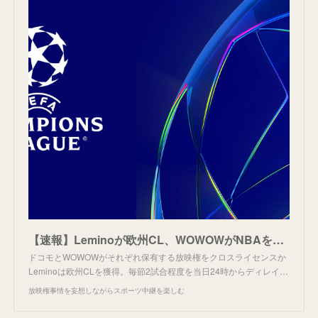
【速報】Leminoが欧州CL、WOWOWがNBAを放送へ。
ドコモとWOWOWがそれぞれ保有する放映権をクロスライセンスか
Leminoは欧州CLを獲得。毎節2試合程度を当日24時からディレイ…
放映権事情を妄想しながらスポーツ中継を楽しむ