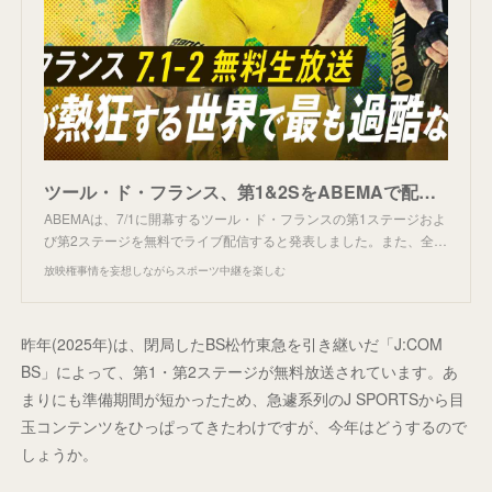
ツール・ド・フランス、第1&2SをABEMAで配信。
ABEMAは、7/1に開幕するツール・ド・フランスの第1ステージおよ
び第2ステージを無料でライブ配信すると発表しました。また、全…
放映権事情を妄想しながらスポーツ中継を楽しむ
昨年(2025年)は、閉局したBS松竹東急を引き継いだ「J:COM
BS」によって、第1・第2ステージが無料放送されています。あ
まりにも準備期間が短かったため、急遽系列のJ SPORTSから目
玉コンテンツをひっぱってきたわけですが、今年はどうするので
しょうか。