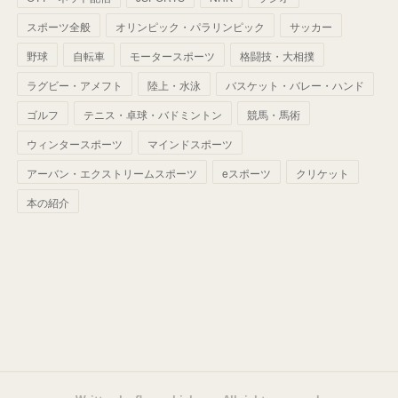
(
42
)
スポーツ全般
(
58
)
オリンピック・パラリンピック
サッカー
(
56
)
(
38
)
(
32
)
(
41
)
(
34
)
(
42
)
野球
自転車
モータースポーツ
格闘技・大相撲
(
45
)
(
74
)
(
57
)
(
24
)
(
60
)
(
32
)
(
9
)
ラグビー・アメフト
陸上・水泳
バスケット・バレー・ハンド
(
70
)
(
41
)
(
28
)
(
13
)
(
37
)
(
22
)
ゴルフ
テニス・卓球・バドミントン
競馬・馬術
(
29
)
ウィンタースポーツ
(
29
)
マインドスポーツ
(
45
)
(
37
)
(
29
)
アーバン・エクストリームスポーツ
eスポーツ
クリケット
(
33
)
(
49
)
(
59
)
(
32
)
本の紹介
(
41
)
(
44
)
(
50
)
(
36
)
(
14
)