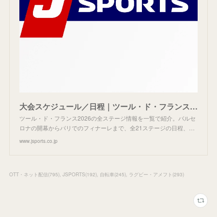
大会スケジュール／日程｜ツール・ド・フランス2026｜サイクルロードレース｜J SPORTS【公式】
ツール・ド・フランス2026の全ステージ情報を一覧で紹介。バルセ
ロナの開幕からパリでのフィナーレまで、全21ステージの日程、…
www.jsports.co.jp
OTT・ネット配信
(
795
)
JSPORTS
(
192
)
自転車
(
245
)
ラグビー・アメフト
(
293
)