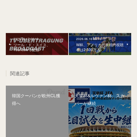
2026.06.17 00:10
2026.06.16 00:10
ツール・ド・スイス、
W杯、アメリカ代表戦の視聴
YouTubeで配信
者は2,500万人
関連記事
韓国クーパンが欧州CL獲
天皇杯&ルヴァン杯、スカ
得へ
パーが継続