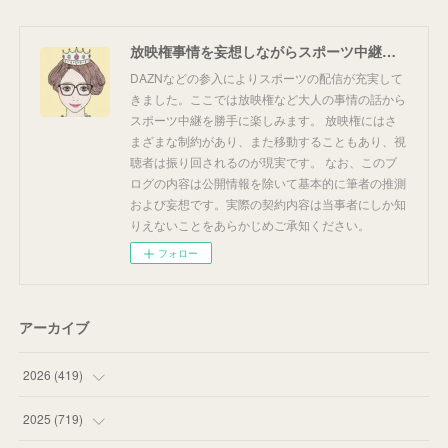
放映権事情を妄想しながらスポーツ中継を楽しむ
DAZNなどの参入によりスポーツの配信が充実して
きました。ここでは放映権など大人の事情の話から
スポーツ中継を勝手に楽しみます。 放映権にはさ
まざまな制約があり、また移動することもあり、視
聴者は振り回されるのが現実です。 なお、このブ
ログの内容は公開情報を除いて基本的に筆者の推測
および妄想です。実際の契約内容は当事者にしか知
りえないことをあらかじめご承知ください。
フォロー
アーカイブ
2026
(
419
)
(
14
)
2025
(
719
)