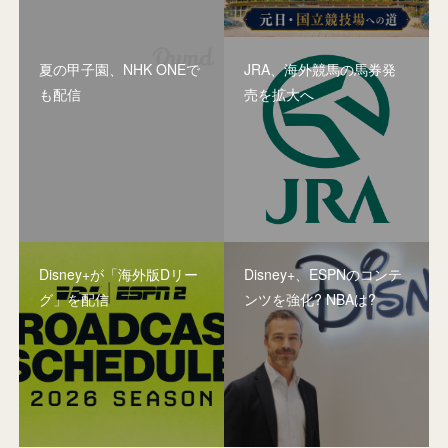
夏の甲子園、NHK ONEで
JRA、海外競馬の馬券発
も配信
売を拡大へ
Disney+が「海外版Dリー
Disney+、ESPNのコンテ
グ」を配信
ンツを強化? NBAは?