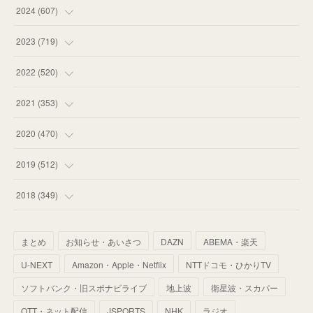
(
55
)
(
75
)
2024
(
607
)
(
58
)
(
63
)
(
51
)
2023
(
719
)
(
58
)
(
57
)
(
48
)
(
59
)
2022
(
520
)
(
53
)
(
60
)
(
35
)
(
52
)
(
65
)
2021
(
353
)
(
59
)
(
62
)
(
51
)
(
55
)
(
44
)
(
31
)
2020
(
470
)
(
55
)
(
55
)
(
60
)
(
63
)
(
41
)
(
33
)
(
34
)
2019
(
512
)
(
67
)
(
61
)
(
59
)
(
53
)
(
43
)
(
34
)
(
32
)
(
51
)
2018
(
349
)
(
64
)
(
59
)
(
66
)
(
46
)
(
30
)
(
33
)
(
46
)
(
37
)
まとめ
お知らせ・あいさつ
DAZN
ABEMA・楽天
(
52
)
(
51
)
(
61
)
(
42
)
(
25
)
(
36
)
(
44
)
(
35
)
U-NEXT
Amazon・Apple・Netflix
NTTドコモ・ひかりTV
(
68
)
(
40
)
(
54
)
(
41
)
(
29
)
(
33
)
(
42
)
(
40
)
ソフトバンク・旧スポナビライブ
地上波
衛星波・スカパー
(
60
)
(
50
)
(
56
)
(
33
)
(
25
)
(
53
)
OTT・ネット配信
JSPORTS
NHK
ラジオ
(
50
)
(
39
)