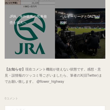
JRA、海外競馬の馬券発
ベルギーリーグとDAZNが
売を拡大へ
和解
【お知らせ】
現在コメント機能が使えない状態です。感想・意
見・誤情報のツッコミ等ございましたら、筆者のX(旧Twitter)ま
でお願い致します。 @flower_highway
0
コメント