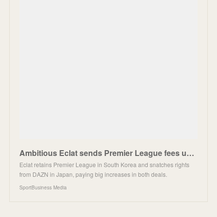
Ambitious Eclat sends Premier League fees up in Japan and Korea | SportBusiness Media
Eclat retains Premier League in South Korea and snatches rights
from DAZN in Japan, paying big increases in both deals.
SportBusiness Media