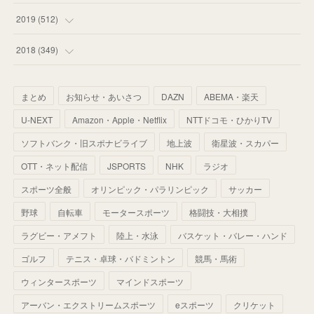
(
55
)
(
55
)
(
60
)
(
63
)
(
41
)
(
33
)
(
34
)
2019
(
512
)
(
67
)
(
61
)
(
59
)
(
53
)
(
43
)
(
34
)
(
32
)
(
51
)
2018
(
349
)
(
64
)
(
59
)
(
66
)
(
46
)
(
30
)
(
33
)
(
46
)
(
37
)
まとめ
お知らせ・あいさつ
DAZN
ABEMA・楽天
(
52
)
(
51
)
(
61
)
(
42
)
(
25
)
(
36
)
(
44
)
(
35
)
U-NEXT
Amazon・Apple・Netflix
NTTドコモ・ひかりTV
(
68
)
(
40
)
(
54
)
(
41
)
(
29
)
(
33
)
(
42
)
(
40
)
ソフトバンク・旧スポナビライブ
地上波
衛星波・スカパー
(
60
)
(
50
)
(
56
)
(
33
)
(
25
)
(
53
)
OTT・ネット配信
JSPORTS
NHK
ラジオ
(
50
)
(
39
)
(
42
)
スポーツ全般
(
58
)
オリンピック・パラリンピック
サッカー
(
56
)
(
38
)
(
32
)
(
41
)
(
34
)
(
42
)
野球
自転車
モータースポーツ
格闘技・大相撲
(
45
)
(
74
)
(
57
)
(
24
)
(
60
)
(
32
)
(
9
)
ラグビー・アメフト
陸上・水泳
バスケット・バレー・ハンド
(
70
)
(
41
)
(
28
)
(
13
)
(
37
)
(
22
)
ゴルフ
テニス・卓球・バドミントン
競馬・馬術
(
29
)
ウィンタースポーツ
(
29
)
マインドスポーツ
(
45
)
(
37
)
(
29
)
アーバン・エクストリームスポーツ
eスポーツ
クリケット
(
33
)
(
49
)
(
59
)