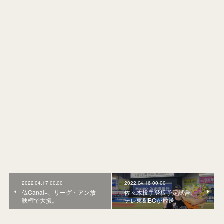
2022.04.17 00:00
2022.04.16 00:00
仏Canal+、リーグ・アン放
佐々木投手登板予定試合、
映権で大損。
テレ東&IBCが放送。