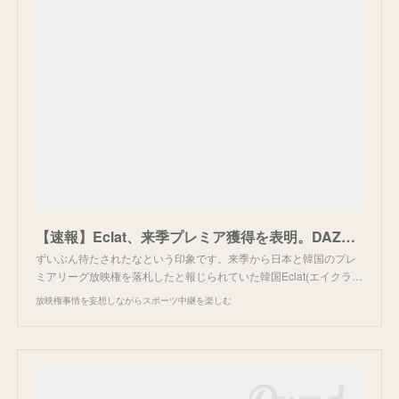
【速報】Eclat、来季プレミア獲得を表明。DAZNに懸念材料続出。
ずいぶん待たされたなという印象です。来季から日本と韓国のプレ
ミアリーグ放映権を落札したと報じられていた韓国Eclat(エイクラ…
放映権事情を妄想しながらスポーツ中継を楽しむ