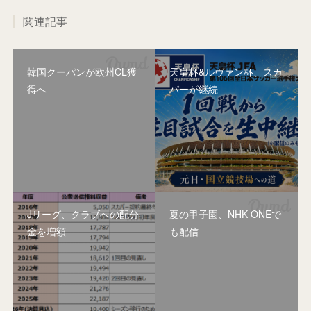
関連記事
韓国クーパンが欧州CL獲
天皇杯&ルヴァン杯、スカ
得へ
パーが継続
Jリーグ、クラブへの配分
夏の甲子園、NHK ONEで
金を増額
も配信