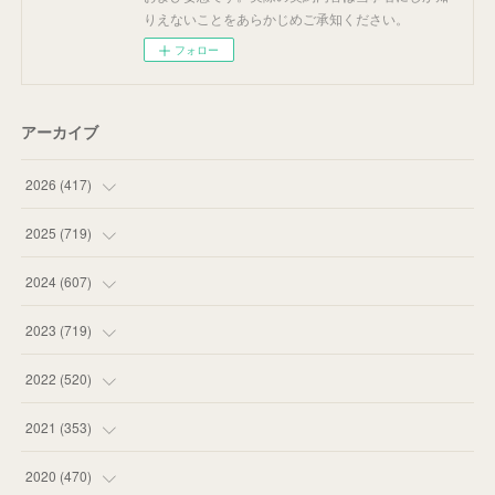
りえないことをあらかじめご承知ください。
フォロー
アーカイブ
2026
(
417
)
(
12
)
2025
(
719
)
(
55
)
(
75
)
2024
(
607
)
(
58
)
(
63
)
(
51
)
2023
(
719
)
(
58
)
(
57
)
(
48
)
(
59
)
2022
(
520
)
(
53
)
(
60
)
(
35
)
(
52
)
(
65
)
2021
(
353
)
(
59
)
(
62
)
(
51
)
(
55
)
(
44
)
(
31
)
2020
(
470
)