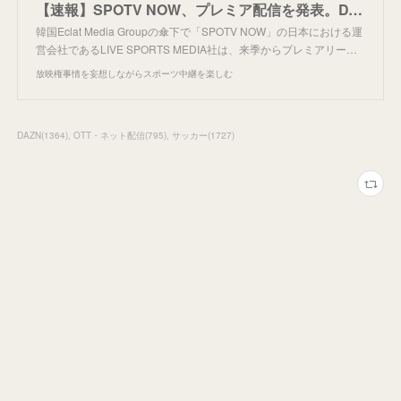
【速報】SPOTV NOW、プレミア配信を発表。DAZNからも声明。
韓国Eclat Media Groupの傘下で「SPOTV NOW」の日本における運
営会社であるLIVE SPORTS MEDIA社は、来季からプレミアリー…
放映権事情を妄想しながらスポーツ中継を楽しむ
DAZN
(
1364
)
OTT・ネット配信
(
795
)
サッカー
(
1727
)