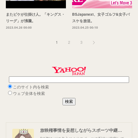
またピケが仕掛け人。「キングス・
BSJapanext、女子ゴルフ&女子バ
リーグ」が沸騰。
スケを放送。
2023.04.26 00:00
2023.04.25 00:10
1
2
3
放映権事情を妄想しながらスポーツ中継を楽しむ