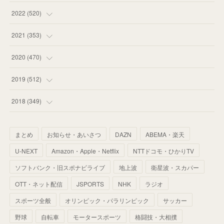
(
58
)
(
57
)
(
48
)
(
59
)
2022
(
520
)
(
53
)
(
60
)
(
35
)
(
52
)
(
65
)
2021
(
353
)
(
59
)
(
62
)
(
51
)
(
55
)
(
44
)
(
31
)
2020
(
470
)
(
55
)
(
55
)
(
60
)
(
63
)
(
41
)
(
33
)
(
34
)
2019
(
512
)
(
67
)
(
61
)
(
59
)
(
53
)
(
43
)
(
34
)
(
32
)
(
51
)
2018
(
349
)
(
64
)
(
59
)
(
66
)
(
46
)
(
30
)
(
33
)
(
46
)
(
37
)
まとめ
お知らせ・あいさつ
DAZN
ABEMA・楽天
(
52
)
(
51
)
(
61
)
(
42
)
(
25
)
(
36
)
(
44
)
(
35
)
U-NEXT
Amazon・Apple・Netflix
NTTドコモ・ひかりTV
(
68
)
(
40
)
(
54
)
(
41
)
(
29
)
(
33
)
(
42
)
(
40
)
ソフトバンク・旧スポナビライブ
地上波
衛星波・スカパー
(
60
)
(
50
)
(
56
)
(
33
)
(
25
)
(
53
)
OTT・ネット配信
JSPORTS
NHK
ラジオ
(
50
)
(
39
)
(
42
)
スポーツ全般
(
58
)
オリンピック・パラリンピック
サッカー
(
56
)
(
38
)
(
32
)
(
41
)
(
34
)
(
42
)
野球
自転車
モータースポーツ
格闘技・大相撲
(
45
)
(
74
)
(
57
)