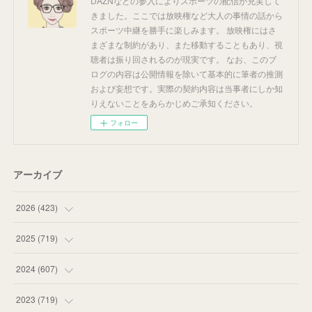
DAZNなどの参入によりスポーツの配信が充実して
きました。ここでは放映権など大人の事情の話から
スポーツ中継を勝手に楽しみます。 放映権にはさ
まざまな制約があり、また移動することもあり、視
聴者は振り回されるのが現実です。 なお、このブ
ログの内容は公開情報を除いて基本的に筆者の推測
および妄想です。実際の契約内容は当事者にしか知
りえないことをあらかじめご承知ください。
フォロー
アーカイブ
2026
(
423
)
(
18
)
2025
(
719
)
(
55
)
(
75
)
2024
(
607
)
(
58
)
(
63
)
(
51
)
2023
(
719
)