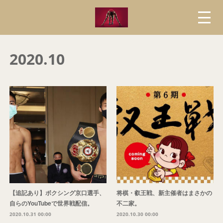
2020
.
10
【追記あり】ボクシング京口選手、
将棋・叡王戦、新主催者はまさかの
自らのYouTubeで世界戦配信。
不二家。
2020.10.31 00:00
2020.10.30 00:00