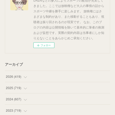
DAZNなどの参入によりスポーツの配信が充実して
きました。ここでは放映権など大人の事情の話から
スポーツ中継を勝手に楽しみます。 放映権にはさ
まざまな制約があり、また移動することもあり、視
聴者は振り回されるのが現実です。 なお、このブ
ログの内容は公開情報を除いて基本的に筆者の推測
および妄想です。実際の契約内容は当事者にしか知
りえないことをあらかじめご承知ください。
フォロー
アーカイブ
2026
(
419
)
(
14
)
2025
(
719
)
(
55
)
(
75
)
2024
(
607
)
(
58
)
(
63
)
(
51
)
2023
(
719
)