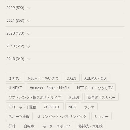
(
58
)
(
57
)
(
48
)
(
59
)
2022
(
520
)
(
53
)
(
60
)
(
35
)
(
52
)
(
65
)
2021
(
353
)
(
59
)
(
62
)
(
51
)
(
55
)
(
44
)
(
31
)
2020
(
470
)
(
55
)
(
55
)
(
60
)
(
63
)
(
41
)
(
33
)
(
34
)
2019
(
512
)
(
67
)
(
61
)
(
59
)
(
53
)
(
43
)
(
34
)
(
32
)
(
51
)
2018
(
349
)
(
64
)
(
59
)
(
66
)
(
46
)
(
30
)
(
33
)
(
46
)
(
37
)
まとめ
お知らせ・あいさつ
DAZN
ABEMA・楽天
(
52
)
(
51
)
(
61
)
(
42
)
(
25
)
(
36
)
(
44
)
(
35
)
U-NEXT
Amazon・Apple・Netflix
NTTドコモ・ひかりTV
(
68
)
(
40
)
(
54
)
(
41
)
(
29
)
(
33
)
(
42
)
(
40
)
ソフトバンク・旧スポナビライブ
地上波
衛星波・スカパー
(
60
)
(
50
)
(
56
)
(
33
)
(
25
)
(
53
)
OTT・ネット配信
JSPORTS
NHK
ラジオ
(
50
)
(
39
)
(
42
)
スポーツ全般
(
58
)
オリンピック・パラリンピック
サッカー
(
56
)
(
38
)
(
32
)
(
41
)
(
34
)
(
42
)
野球
自転車
モータースポーツ
格闘技・大相撲
(
45
)
(
74
)
(
57
)