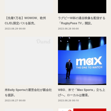
【先着1万名】WOWOW、欧州
ラグビーW杯の過去映像を配信する
CL/EL限定パスを販売。
「RugbyPass TV」開設。
2023.08.29 00:00
2023.08.28 00:00
米Bally Sportsの運営会社が親会社
WBD、米で「Max Sports」立ち上
を提訴。
げへ。ローカルは撤退。
2023.08.27 00:00
2023.08.26 00:10