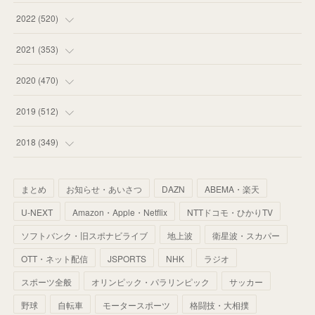
(
58
)
(
57
)
(
48
)
(
59
)
2022
(
520
)
(
53
)
(
60
)
(
35
)
(
52
)
(
65
)
2021
(
353
)
(
59
)
(
62
)
(
51
)
(
55
)
(
44
)
(
31
)
2020
(
470
)
(
55
)
(
55
)
(
60
)
(
63
)
(
41
)
(
33
)
(
34
)
2019
(
512
)
(
67
)
(
61
)
(
59
)
(
53
)
(
43
)
(
34
)
(
32
)
(
51
)
2018
(
349
)
(
64
)
(
59
)
(
66
)
(
46
)
(
30
)
(
33
)
(
46
)
(
37
)
まとめ
お知らせ・あいさつ
DAZN
ABEMA・楽天
(
52
)
(
51
)
(
61
)
(
42
)
(
25
)
(
36
)
(
44
)
(
35
)
U-NEXT
Amazon・Apple・Netflix
NTTドコモ・ひかりTV
(
68
)
(
40
)
(
54
)
(
41
)
(
29
)
(
33
)
(
42
)
(
40
)
ソフトバンク・旧スポナビライブ
地上波
衛星波・スカパー
(
60
)
(
50
)
(
56
)
(
33
)
(
25
)
(
53
)
OTT・ネット配信
JSPORTS
NHK
ラジオ
(
50
)
(
39
)
(
42
)
スポーツ全般
(
58
)
オリンピック・パラリンピック
サッカー
(
56
)
(
38
)
(
32
)
(
41
)
(
34
)
(
42
)
野球
自転車
モータースポーツ
格闘技・大相撲
(
45
)
(
74
)
(
57
)