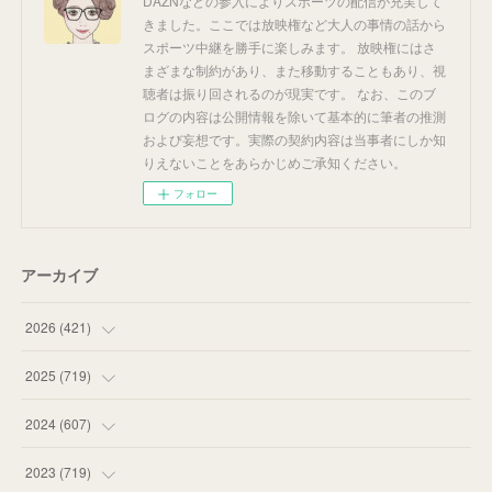
DAZNなどの参入によりスポーツの配信が充実して
きました。ここでは放映権など大人の事情の話から
スポーツ中継を勝手に楽しみます。 放映権にはさ
まざまな制約があり、また移動することもあり、視
聴者は振り回されるのが現実です。 なお、このブ
ログの内容は公開情報を除いて基本的に筆者の推測
および妄想です。実際の契約内容は当事者にしか知
りえないことをあらかじめご承知ください。
フォロー
アーカイブ
2026
(
421
)
(
16
)
2025
(
719
)
(
55
)
(
75
)
2024
(
607
)
(
58
)
(
63
)
(
51
)
2023
(
719
)