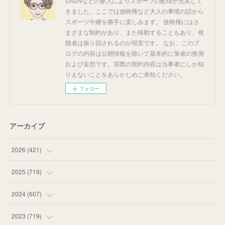
DAZNなどの参入によりスポーツの配信が充実して
きました。ここでは放映権など大人の事情の話から
スポーツ中継を勝手に楽しみます。 放映権にはさ
まざまな制約があり、また移動することもあり、視
聴者は振り回されるのが現実です。 なお、このブ
ログの内容は公開情報を除いて基本的に筆者の推測
および妄想です。実際の契約内容は当事者にしか知
りえないことをあらかじめご承知ください。
フォロー
アーカイブ
2026
(
421
)
(
16
)
2025
(
719
)
(
55
)
(
75
)
2024
(
607
)
(
58
)
(
63
)
(
51
)
2023
(
719
)