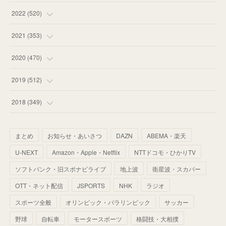
(
58
)
(
57
)
(
48
)
(
59
)
2022
(
520
)
(
53
)
(
60
)
(
35
)
(
52
)
(
65
)
2021
(
353
)
(
59
)
(
62
)
(
51
)
(
55
)
(
44
)
(
31
)
2020
(
470
)
(
55
)
(
55
)
(
60
)
(
63
)
(
41
)
(
33
)
(
34
)
2019
(
512
)
(
67
)
(
61
)
(
59
)
(
53
)
(
43
)
(
34
)
(
32
)
(
51
)
2018
(
349
)
(
64
)
(
59
)
(
66
)
(
46
)
(
30
)
(
33
)
(
46
)
(
37
)
まとめ
お知らせ・あいさつ
DAZN
ABEMA・楽天
(
52
)
(
51
)
(
61
)
(
42
)
(
25
)
(
36
)
(
44
)
(
35
)
U-NEXT
Amazon・Apple・Netflix
NTTドコモ・ひかりTV
(
68
)
(
40
)
(
54
)
(
41
)
(
29
)
(
33
)
(
42
)
(
40
)
ソフトバンク・旧スポナビライブ
地上波
衛星波・スカパー
(
60
)
(
50
)
(
56
)
(
33
)
(
25
)
(
53
)
OTT・ネット配信
JSPORTS
NHK
ラジオ
(
50
)
(
39
)
(
42
)
スポーツ全般
(
58
)
オリンピック・パラリンピック
サッカー
(
56
)
(
38
)
(
32
)
(
41
)
(
34
)
(
42
)
野球
自転車
モータースポーツ
格闘技・大相撲
(
45
)
(
74
)
(
57
)