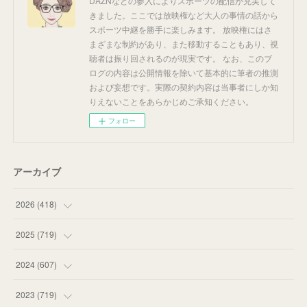
DAZNなどの参入によりスポーツの配信が充実して
きました。ここでは放映権など大人の事情の話から
スポーツ中継を勝手に楽しみます。 放映権にはさ
まざまな制約があり、また移動することもあり、視
聴者は振り回されるのが現実です。 なお、このブ
ログの内容は公開情報を除いて基本的に筆者の推測
および妄想です。実際の契約内容は当事者にしか知
りえないことをあらかじめご承知ください。
フォロー
アーカイブ
2026
(
418
)
(
13
)
2025
(
719
)
(
55
)
(
75
)
2024
(
607
)
(
58
)
(
63
)
(
51
)
2023
(
719
)