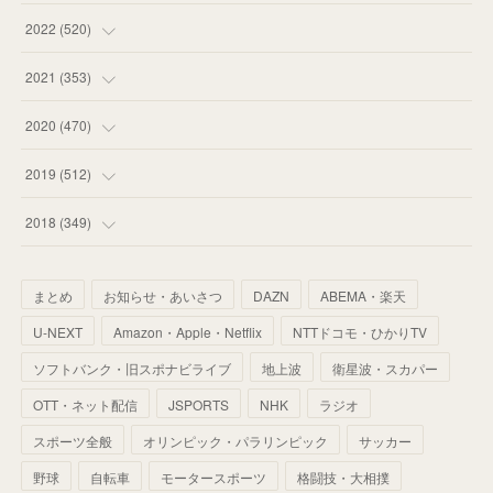
(
58
)
(
57
)
(
48
)
(
59
)
2022
(
520
)
(
53
)
(
60
)
(
35
)
(
52
)
(
65
)
2021
(
353
)
(
59
)
(
62
)
(
51
)
(
55
)
(
44
)
(
31
)
2020
(
470
)
(
55
)
(
55
)
(
60
)
(
63
)
(
41
)
(
33
)
(
34
)
2019
(
512
)
(
67
)
(
61
)
(
59
)
(
53
)
(
43
)
(
34
)
(
32
)
(
51
)
2018
(
349
)
(
64
)
(
59
)
(
66
)
(
46
)
(
30
)
(
33
)
(
46
)
(
37
)
まとめ
お知らせ・あいさつ
DAZN
ABEMA・楽天
(
52
)
(
51
)
(
61
)
(
42
)
(
25
)
(
36
)
(
44
)
(
35
)
U-NEXT
Amazon・Apple・Netflix
NTTドコモ・ひかりTV
(
68
)
(
40
)
(
54
)
(
41
)
(
29
)
(
33
)
(
42
)
(
40
)
ソフトバンク・旧スポナビライブ
地上波
衛星波・スカパー
(
60
)
(
50
)
(
56
)
(
33
)
(
25
)
(
53
)
OTT・ネット配信
JSPORTS
NHK
ラジオ
(
50
)
(
39
)
(
42
)
スポーツ全般
(
58
)
オリンピック・パラリンピック
サッカー
(
56
)
(
38
)
(
32
)
(
41
)
(
34
)
(
42
)
野球
自転車
モータースポーツ
格闘技・大相撲
(
45
)
(
74
)
(
57
)